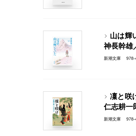
山は輝
神長幹雄
新潮文庫 978-4-
凜と咲
仁志耕一
新潮文庫 978-4-