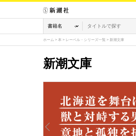
ホーム
>
本
>
レーベル・シリーズ一覧
>
新潮文庫
新潮文庫