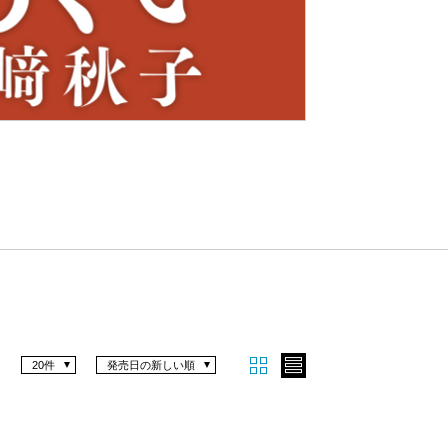
Nex
t
20件
発売日の新しい順