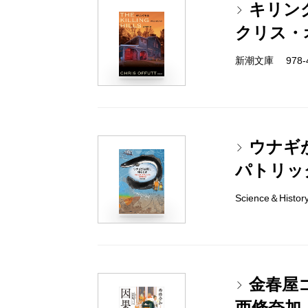
キリン
クリス・
新潮文庫 978-4-
ウナギ
パトリッ
Science＆Histo
金春屋
西條奈加