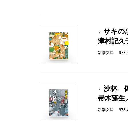
サキの
津村記久
新潮文庫 978-4-
沙林 
帚木蓬生
新潮文庫 978-4-