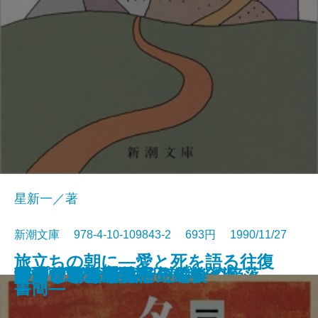
星新一／著
新潮文庫 978-4-10-109843-2 693円 1990/11/27
旅立ちの朝に―愛と死を語る往復
コンスタンティノープルの陥落
池波正太郎の銀座日記［全］
河童が覗いたインド
春燈
秀吉と武吉 目を上げれば海
李香蘭 私の半生
秘伝の声〔上〕
秘伝の声〔下〕
姥うかれ
ありふれた手法
夕あり朝あり
ランゲルハンス島の午後
方舟さくら丸
本所しぐれ町物語
かくれさと苦界行
フィツジェラルド短編集
カンヴァスの柩
リプレイ
酔いどれ次郎八
書簡―