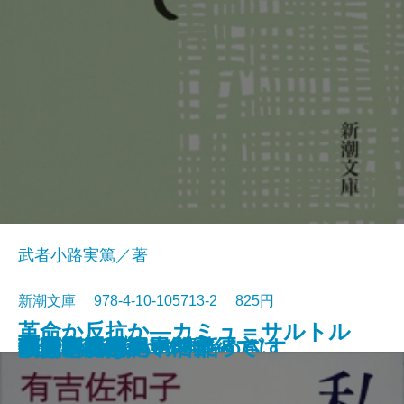
武者小路実篤／著
新潮文庫 978-4-10-105713-2 825円
革命か反抗か―カミュ＝サルトル
けものたちは故郷をめざす
エロ事師たち
恋愛論
藤十郎の恋・恩讐の彼方に
華岡青洲の妻
地下室の手記
一千一秒物語
人斬り以蔵
人生論・愛について
私は忘れない
夢判断〔上〕
夢判断〔下〕
金色夜叉
ペスト
李陵・山月記
マクベス
機械・春は馬車に乗って
刺青・秘密
シーシュポスの神話
論争―