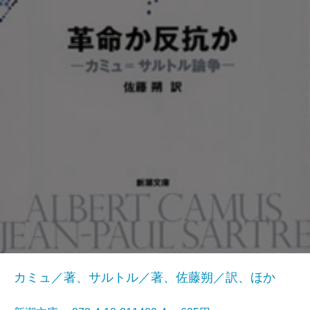
カミュ／著、サルトル／著、佐藤朔／訳、ほか