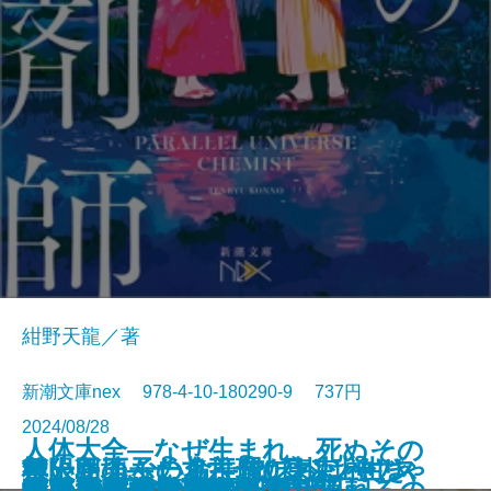
紺野天龍／著
新潮文庫nex 978-4-10-180290-9 737円
2024/08/28
人体大全―なぜ生まれ、死ぬその
救いたくない命―俺たちは神じゃ
無人島のふたり―120日以上生き
ケーキ王子の名推理(スペシャリ
極限団地―一九六一 東京ハウス
邯鄲の島遥かなり〔上〕
とんちき 蔦重青春譜
花と茨―七代目市川團十郎―
捨て童子・松平忠輝〔上〕
捨て童子・松平忠輝〔中〕
捨て童子・松平忠輝〔下〕
日まで無意識に動き続けられるの
狐の嫁入り 幽世の薬剤師
龍ノ国幻想7 神問いの応
これはただの夏
死に急ぐ鯨たち・もぐら日記
雀の手帖
京に鬼の棲む里ありて
探花―隠蔽捜査9―
あのころなにしてた？
狂った宴