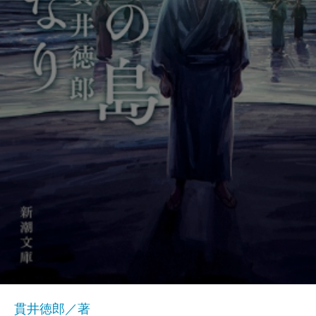
貫井徳郎／著