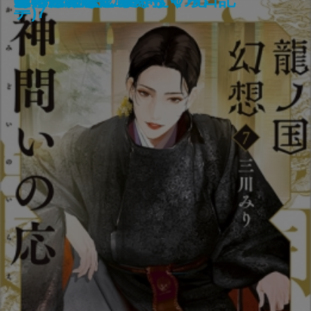
ない2―
なくちゃ日記―
テ)7
―
か―