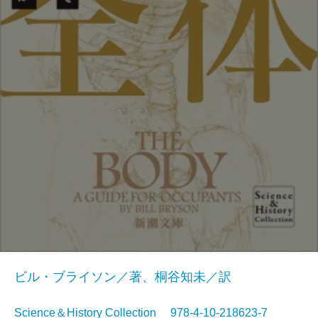
ビル・ブライソン／著、桐谷知未／訳
Science＆History Collection 978-4-10-218623-7