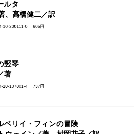
ールタ
著、高橋健二／訳
-10-200111-0 605円
の竪琴
／著
-10-107801-4 737円
ルベリイ・フィンの冒険
トウェイン／著、村岡花子／訳