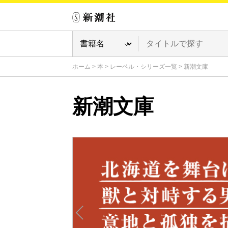
ホーム
>
本
>
レーベル・シリーズ一覧
>
新潮文庫
新潮文庫