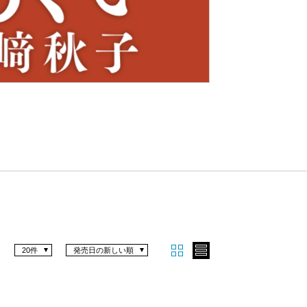
Nex
t
20件
発売日の新しい順