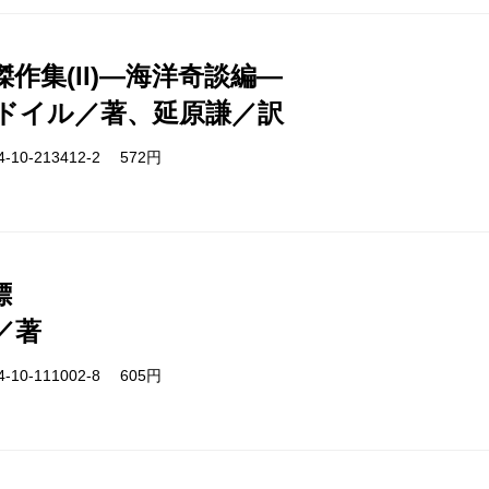
作集(II)―海洋奇談編―
ドイル／著、延原謙／訳
-10-213412-2 572円
標
／著
-10-111002-8 605円