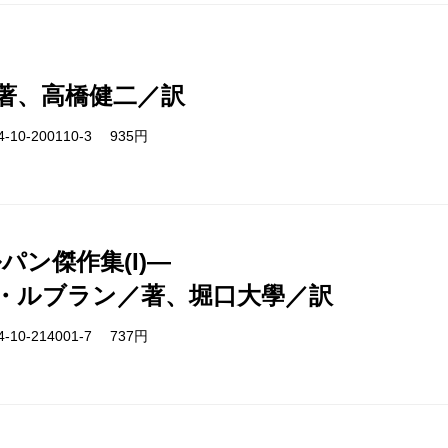
著、高橋健二／訳
-10-200110-3 935円
ルパン傑作集(I)―
・ルブラン／著、堀口大學／訳
-10-214001-7 737円