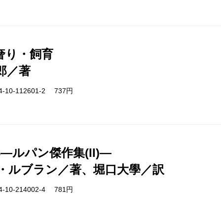
奢り・飼育
郎／著
-10-112601-2 737円
3―ルパン傑作集(II)―
・ルブラン／著、堀口大學／訳
-10-214002-4 781円