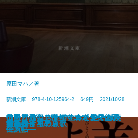
原田マハ／著
新潮文庫 978-4-10-125964-2 649円 2021/10/28
生き抜くためのドストエフスキー
常設展示室―Permanent Collectio
伯爵と成金―帝都マユズミ探偵研
はしからはしまで―みとや・お瑛
ナチュラリスト―生命を愛でる人
うちのレシピ
蟻の棲み家
臆病な詩人、街へ出る。
一汁一菜でよいという提案
日本の聖域 ザ・コロナ
方丈の孤月―鴨長明伝―
もうひとつの「流転の海」
ゴリラの森、言葉の海
美徳のよろめき
音楽
はるか
星夜航行〔上〕
星夜航行〔下〕
名もなき星の哀歌
玄鳥さりて
入門―「五大長編」集中講義―
n―
究所―
仕入帖―
―