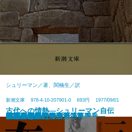
シュリーマン／著、関楠生／訳
新潮文庫 978-4-10-207901-0 693円 1977/09/01
古代への情熱―シュリーマン自伝
喪失の儀礼
パルタイ
夢魔の標的
天人五衰―豊饒の海・第四巻―
海流のなかの島々〔上〕
海流のなかの島々〔下〕
暁の寺―豊饒の海・第三巻―
果心居士の幻術
百万ドルをとり返せ！
奔馬―豊饒の海・第二巻―
白い服の男
先導者・赤い雪崩
午後の恐竜
彼の生きかた
巨人の磯
宇宙のあいさつ
精神分析入門〔上〕
精神分析入門〔下〕
幸福論
―