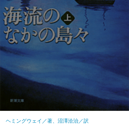
ヘミングウェイ／著、沼澤洽治／訳