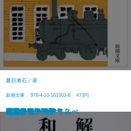
夏目漱石／著
新潮文庫 978-4-10-101003-8 473円
猟銃・闘牛
ヴェルレーヌ詩集
草枕
斜陽
高村光太郎詩集
歌行燈・高野聖
土
真実一路
老妓抄
坊っちゃん
和解
ヰタ・セクスアリス
出家とその弟子
にごりえ・たけくらべ
武蔵野
白痴
青年
雁
それから
門