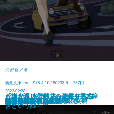
河野裕／著
新潮文庫nex 978-4-10-180233-6 737円
2022/02/28
放浪大名 水野勝成―信長、秀吉、
さよならの言い方なんて知らな
「話が通じない」の正体―共感障
幽玄の絵師―百鬼遊行絵巻―
掌の小説
山の音
死にゆく者の祈り
緋の河
いもうと
鉄の楽園
木
初恋さがし
神とさざなみの密室
護衛艦あおぎり艦長 早乙女碧
かがやき荘西荻探偵局2
命あれば
西日本鉄道殺人事件
太陽・惑星
欺す衆生
市塵〔上〕
家康に仕えた男―
い。6
害という謎―