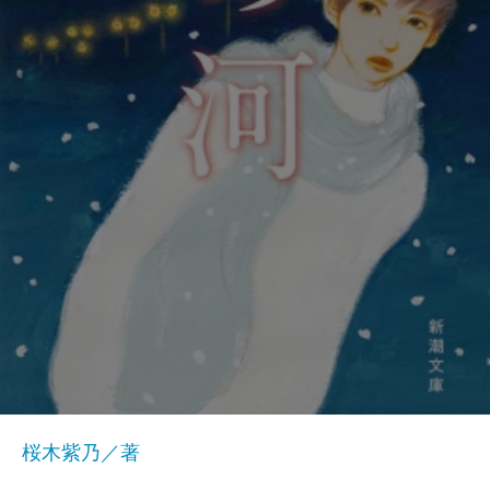
桜木紫乃／著