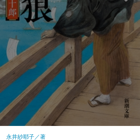
永井紗耶子／著