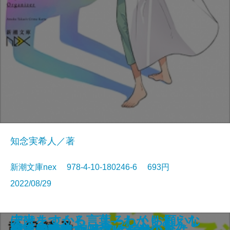
知念実希人／著
新潮文庫nex 978-4-10-180246-6 693円
2022/08/29
ビタミンBOOKS―さみしさに効
生命の略奪者―天久鷹央の事件カ
ぼけますから、よろしくお願いし
未来をつくる言葉―わかりあえな