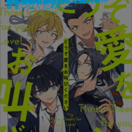
商う狼―江戸商人 杉本茂十郎―
この素晴らしき世界
MISSING 失われているもの
名残の花
それでも俺は、妻としたい
迷宮の月
写字室の旅／闇の中の男
スクイズ・プレー
どうぞ愛をお叫びください
龍ノ国幻想3 百鬼の号令
九龍城の殺人
二人のクラウゼヴィッツ
デッドライン
覇王の譜
十津川警部 鳴子こけし殺人事件
ぼくの死体をよろしくたのむ
く読書案内―
ルテ―
ます。
さをつなぐために―