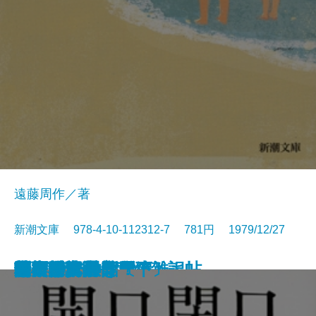
遠藤周作／著
新潮文庫 978-4-10-112312-7 781円 1979/12/27
歴史と視点―私の雑記帖―
鬼怒川
食卓の情景
すばらしい数学者たち
道ありき―青春編―
鍵のかかる部屋
一人ならじ
燃えつきた地図
にぎやかな部屋
砂の城
開口閉口
杳子・妻隠
朝ごはんぬき？
渦
陸奥爆沈
毎日が日曜日
梅雨将軍信長
ギリシア神話〔下〕
芝桜〔上〕
芝桜〔下〕