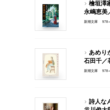
檜垣澤
永嶋恵美
新潮文庫 978-4-
あめり
石田千／
新潮文庫 978-4-
詩人な
谷川俊太