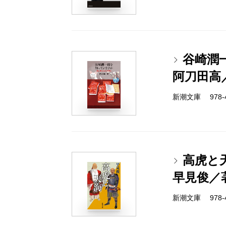
谷崎潤
阿刀田高
新潮文庫 978-4-
高虎と
早見俊／
新潮文庫 978-4-