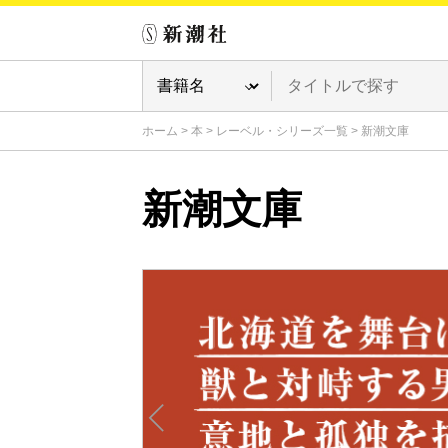
ホーム
>
本
>
レーベル・シリーズ一覧
>
新潮文庫
新潮文庫