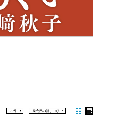
Nex
t
20件
発売日の新しい順