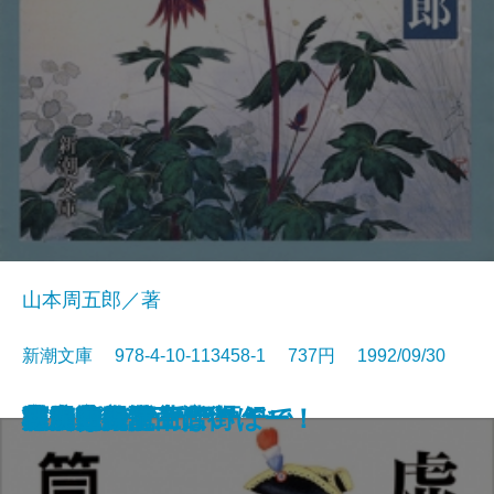
山本周五郎／著
新潮文庫 978-4-10-113458-1 737円 1992/09/30
本を読む女
魔術はささやく
クラインの壺
ベルリン飛行指令
こんなふうに死にたい
どんぐり民話館
賊将
夢のように日は過ぎて
マキアヴェッリ語録
与之助の花
虚航船団
井上成美
海馬
村上朝日堂 はいほー！
本居宣長〔上〕
本居宣長〔下〕
高円寺純情商店街
原っぱ
風雲海南記
状況曲線〔上〕