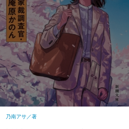
乃南アサ／著