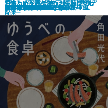
ちょっと不運なほうが生活は楽し
おちゃめなパティ、カレッジへ行
秀吉という男─池波正太郎戦国作
新潮文庫 978-4-10-142564-1 880円 2026/01/28
わたしたちが泥棒になった理由
こんな感じで書いてます
ラザロの迷宮
悪党たちのシチュー
猫の神隠し 幽世の薬剤師
忘らるる惑星
8月31日の初恋
雫の街─家裁調査官・庵原かのん─
ゆうべの食卓
神獣夢望伝
水谷豊 自伝
野獣死すべし
ジャックポット
判事の殺人リスト〔上〕
判事の殺人リスト〔下〕
彼女の思い出／逆さまの森
君を狂気と呼ぶのなら
い
く
品集─