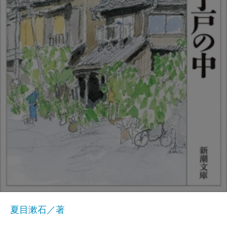
夏目漱石／著