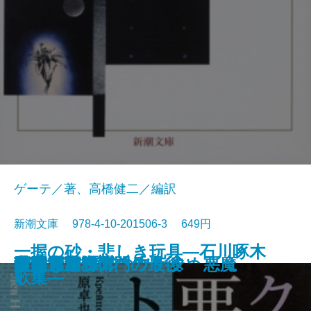
ゲーテ／著、高橋健二／編訳
新潮文庫 978-4-10-201506-3 649円
一握の砂・悲しき玩具―石川啄木
愛と死
絵のない絵本
田舎教師
変身
硝子戸の中
田園交響楽
倫敦塔・幻影の盾
光あるうち光の中を歩め
真理先生
ゲーテ格言集
クロイツェル・ソナタ 悪魔
行人
人間ぎらい
蒲団・重右衛門の最後
こころ
白鯨〔下〕
白鯨〔上〕
彼岸過迄
ぼく東綺譚
歌集―