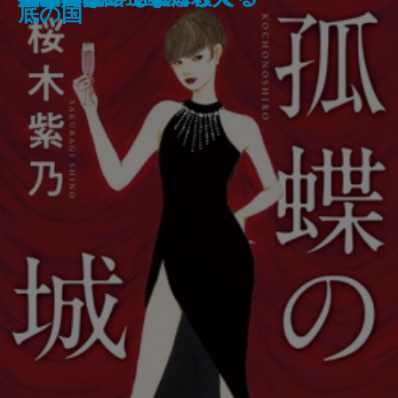
医療コンサル高柴一香の診断─
学─
た─偏差値35からの大逆転─
底の国