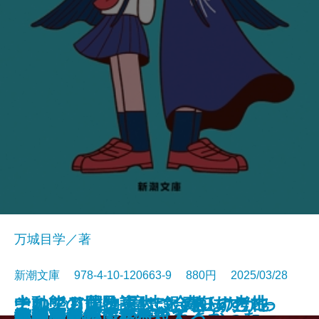
万城目学／著
新潮文庫 978-4-10-120663-9 880円 2025/03/28
このクリニックはつぶれます！─
中動態の世界─意志と責任の考古
それでも僕は東大に合格したかっ
ナルニア国物語4 銀のいすと地
河を渡って木立の中へ
逃げろ逃げろ逃げろ！
灼熱の魂
銃を持つ花嫁
光の犬
東大なんか入らなきゃよかった
あの子とQ
孤蝶の城
春のこわいもの
アマチュア
母親になって後悔してる
族長の秋
美澄真白の正なる殺人
小暮写眞館〔上〕
小暮写眞館〔下〕
沈むフランシス