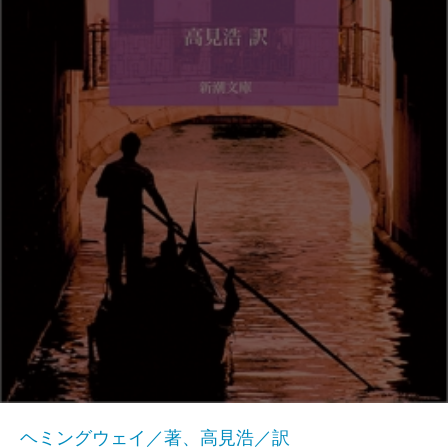
ヘミングウェイ／著、高見浩／訳