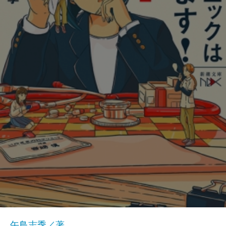
午鳥志季／著