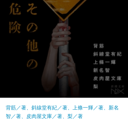
背筋／著、斜線堂有紀／著、上條一輝／著、新名
智／著、皮肉屋文庫／著、梨／著