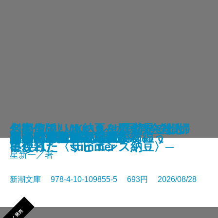
さよならの言い方なんて知らな
〈完全版〉JKハルは異世界で娼婦
幻のアフリカ納豆を追え！─そし
名探偵のいけにえ─人民教会殺人
幽冥の岸 十二国記
未知なるカダスを夢に求めて
龍ノ国幻想9 天恵の命
神と王1 亡国の書
人魚屋敷の殺人
悪徳もまた
善人たち
わたしが・棄てた・女
きまぐれカプセル
一夜─隠蔽捜査10─
夢ノ町本通り─文庫版─
フィレンツェに悪魔が彷徨う
その他の危険
人喰いパンダ殺人事件
色ざんげ
晴れでも雨でも昆虫学者
い。11
になった summer
て現れた〈サピエンス納豆〉─
事件─
星新一／著
新潮文庫 978-4-10-109855-5 693円 2026/08/28