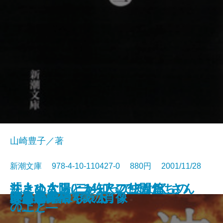
山崎豊子／著
新潮文庫 978-4-10-110427-0 880円 2001/11/28
井上ひさしと141人の仲間たちの
沈まぬ太陽(二)―アフリカ篇
沈まぬ太陽(一)―アフリカ篇
「さよなら」が知ってるたくさん
剣の天地〔上〕
剣の天地〔下〕
沈まぬ太陽(三)―御巣鷹山篇―
沈まぬ太陽(四)―会長室篇〔上〕―
沈まぬ太陽(五)―会長室篇〔下〕―
からくりからくさ
偶然の音楽
ボクの町
ぼくの小鳥ちゃん
堪忍箱
「少年A」14歳の肖像
天保悪党伝
いよよ華やぐ〔上〕
いよよ華やぐ〔下〕
ジオラマ
安楽病棟
作文教室
〔下〕―
〔上〕―
のこと