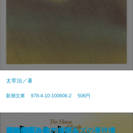
太宰治／著
新潮文庫 978-4-10-100606-2 506円
狭き門
天の夕顔
夕鶴・彦市ばなし
善悪の彼岸
バスカヴィル家の犬
盗賊
野火
博物誌
フランダースの犬
走れメロス
大地〔四〕
大地〔三〕
大地〔二〕
ジェーン・エア〔下〕
大地〔一〕
四つの署名
悪の華
シャーロック・ホームズの事件簿
少将滋幹の母
ドルジェル伯の舞踏会