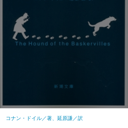
コナン・ドイル／著、延原謙／訳