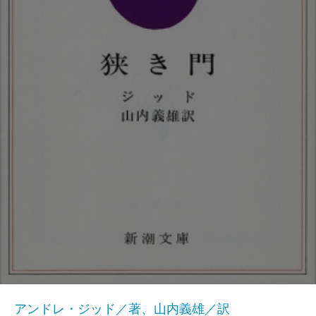
アンドレ・ジッド／著、山内義雄／訳