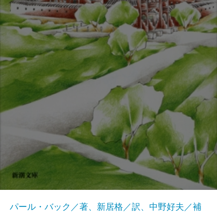
パール・バック／著、新居格／訳、中野好夫／補