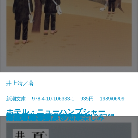
井上靖／著
新潮文庫 978-4-10-106333-1 935円 1989/06/09
ホテル・ニューハンプシャー
ホテル・ニューハンプシャー
村上朝日堂の逆襲
長英逃亡〔上〕
長英逃亡〔下〕
吉原御免状
大垣行345M列車の殺意
墜落の夏―日航123便事故全記録―
新編 銀河鉄道の夜
夏草冬濤〔上〕
夏草冬濤〔下〕
打たれ強く生きる
バーボン・ストリート
アメリカ素描
ご依頼の件
江戸アルキ帖
白夜を旅する人々
小説のたくらみ、知の楽しみ
心に迫るパウロの言葉
夢見通りの人々
〔上〕
〔下〕