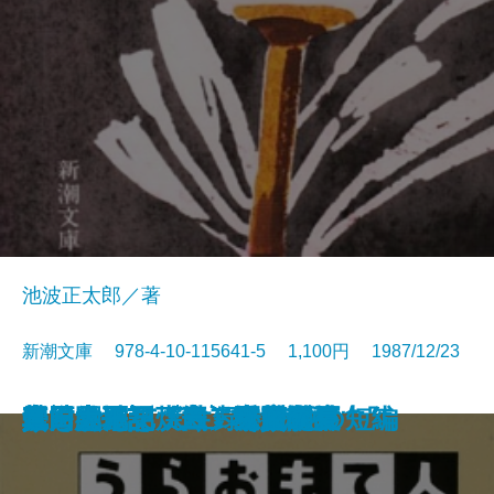
池波正太郎／著
新潮文庫 978-4-10-115641-5 1,100円 1987/12/23
真田太平記〔十一〕大坂夏の陣
真田太平記〔十二〕雲の峰
真田太平記〔九〕二条城
真田太平記〔十〕大坂入城
イーハトーボの劇列車
風神の門〔上〕
風神の門〔下〕
安全のカード
真田太平記〔七〕関ヶ原
真田太平記〔八〕紀州九度山
うらおもて人生録
真田太平記〔五〕秀頼誕生
真田太平記〔六〕家康東下
江戸開城
真田太平記〔三〕上田攻め
真田太平記〔四〕甲賀問答
螢・納屋を焼く・その他の短編
龍を見た男
真田太平記〔一〕天魔の夏
真田太平記〔二〕秘密