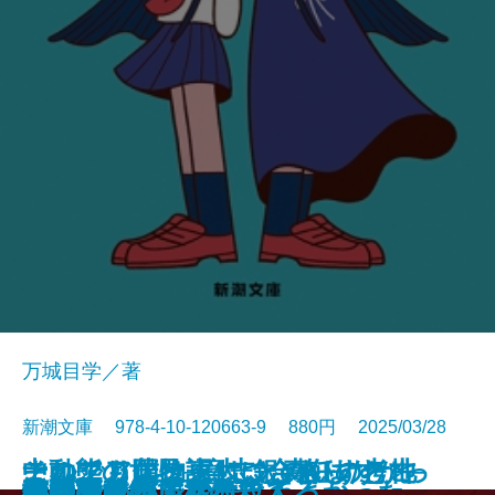
万城目学／著
新潮文庫 978-4-10-120663-9 880円 2025/03/28
このクリニックはつぶれます！─
中動態の世界─意志と責任の考古
それでも僕は東大に合格したかっ
ナルニア国物語4 銀のいすと地
河を渡って木立の中へ
逃げろ逃げろ逃げろ！
灼熱の魂
銃を持つ花嫁
光の犬
東大なんか入らなきゃよかった
あの子とQ
孤蝶の城
春のこわいもの
アマチュア
母親になって後悔してる
族長の秋
美澄真白の正なる殺人
小暮写眞館〔上〕
小暮写眞館〔下〕
沈むフランシス