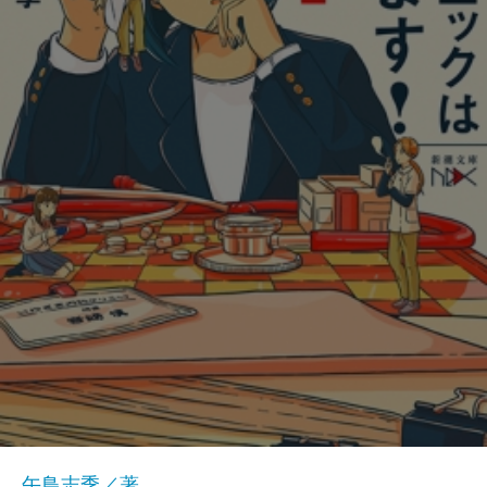
午鳥志季／著