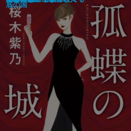
医療コンサル高柴一香の診断─
学─
た─偏差値35からの大逆転─
底の国