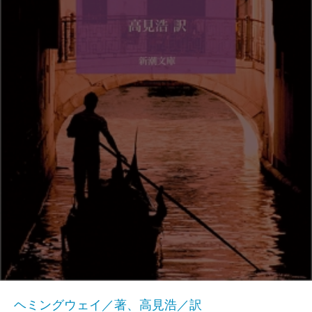
ヘミングウェイ／著、高見浩／訳