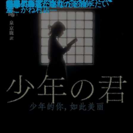
戦車兵の栄光─マチルダ単騎行─
殺されたので黒衣の悪女になって
紫姫の国〔上〕
紫姫の国〔下〕
工藤會事件
財布は踊る
晴れの日散歩
少年の君
守り刀のうた
堕天の誘惑 幽世の薬剤師
熔果
邯鄲の島遥かなり〔下〕
救国ゲーム
もういちど、あなたと食べたい
ベージュ
ます。 おかえりお母さん
話
─
女
港こがね村店―
復讐を誓います