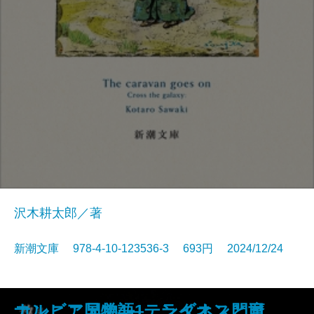
沢木耕太郎／著
新潮文庫 978-4-10-123536-3 693円 2024/12/24
黒雪姫と七人の怪物 最愛の人を
ぼけますから、よろしくお願いし
つゆのあとさき・カッフェー一夕
キャラヴァンは進む─銀河を渡るI
ナルニア国物語1 ライオンと魔
コンビニ兄弟4―テンダネス門司