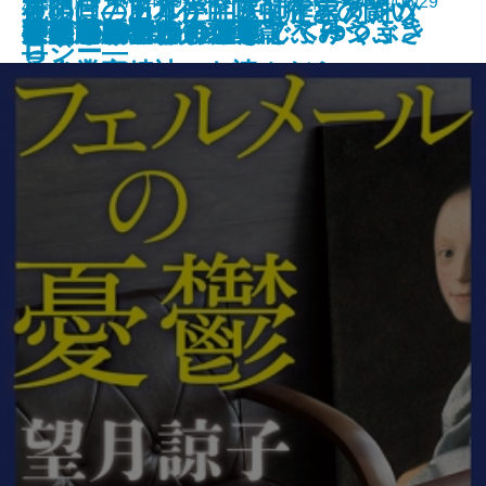
新潮文庫 978-4-10-105341-7 693円 2024/05/29
夜明けのカルテ―医師作家アンソ
最後に「ありがとう」と言えたな
死の貝―日本住血吸虫症との闘い
夜が明ける
がドラッカーの『イノベーション
ひとりでカラカサさしてゆく
ガイズ＆ドールズ
ぼくの哲学
にうつろで、ひと足でふみつぶさ
天狗屋敷の殺人
祈願成就
フェルメールの憂鬱
神の悪手
こころの散歩
ここに物語が
身代りの女
ブラームスはお好き
決定版カフカ短編集
イデアの再臨
公孫龍 巻二 赤龍篇
ロジー―
ら
―
と企業家精神』を読んだら
れそうだ―