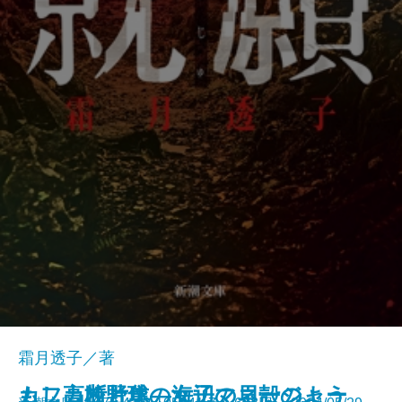
霜月透子／著
もし高校野球の女子マネージャー
カフカ断片集―海辺の貝殻のよう