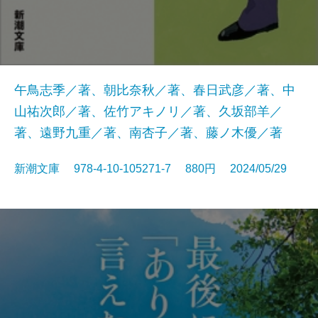
午鳥志季／著、朝比奈秋／著、春日武彦／著、中
山祐次郎／著、佐竹アキノリ／著、久坂部羊／
著、遠野九重／著、南杏子／著、藤ノ木優／著
新潮文庫 978-4-10-105271-7 880円 2024/05/29