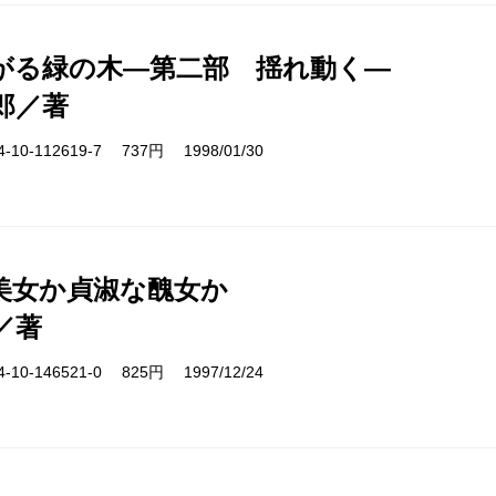
がる緑の木―第二部 揺れ動く―
郎／著
10-112619-7 737円 1998/01/30
美女か貞淑な醜女か
／著
10-146521-0 825円 1997/12/24