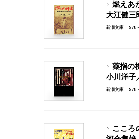
燃えあ
大江健三
新潮文庫 978-4-
薬指の
小川洋子
新潮文庫 978-4-
こころ
河合隼雄