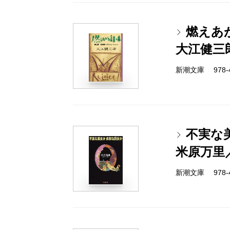
燃えあ
大江健三
新潮文庫 978-4-
不実な
米原万里
新潮文庫 978-4-