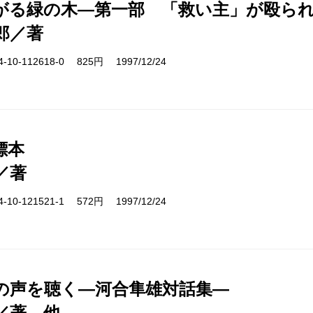
がる緑の木―第一部 「救い主」が殴ら
郎／著
10-112618-0 825円 1997/12/24
標本
／著
10-121521-1 572円 1997/12/24
の声を聴く―河合隼雄対話集―
／著、他