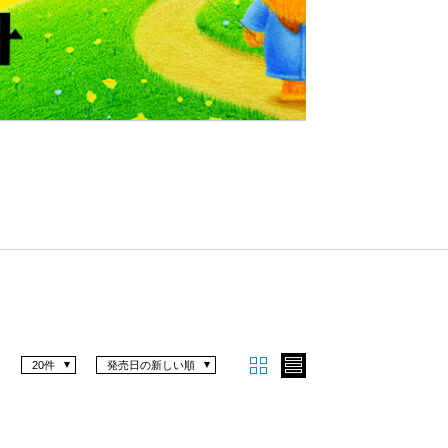
Nex
t
20件
発売日の新しい順