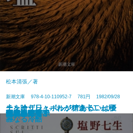
松本清張／著
新潮文庫 978-4-10-110952-7 781円 1982/09/28
チェーザレ・ボルジアあるいは優
土を喰う日々―わが精進十二ヵ月
さむらい劇場
羆嵐
日本の喜劇人
黄金の日日
箱男
輝ける闇
雨の山吹
天才画の女
憎悪の依頼
砂漠の塩
冤罪
未来いそっぷ
続 泥流地帯
隠花の飾り
新樹の言葉
水の肌
楽天旅日記
泥流地帯
雅なる冷酷
―