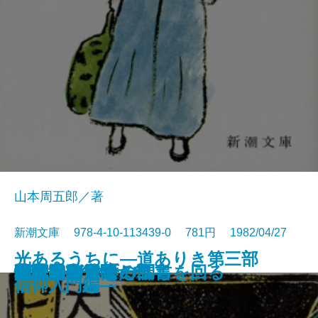
山本周五郎／著
新潮文庫 978-4-10-113439-0 781円 1982/04/27
光あるうちに―道ありき第三部
時雨のあと
雲霧仁左衛門 前
雲霧仁左衛門 後
イエスの生涯
米内光政
背中の勲章
夕暮まで
恍惚の人
殉教
花も刀も
ピンチランナー調書
日本のおんな
小説家の休暇
津軽通信
やぶからし
闇は知っている
大本営が震えた日
地球はグラスのふちを回る
竹光始末
信仰入門編―