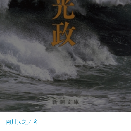
阿川弘之／著