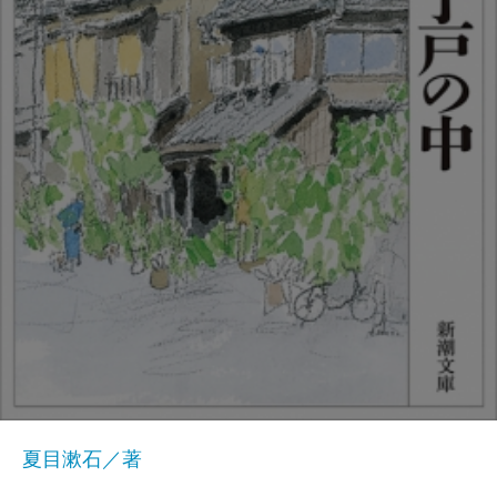
夏目漱石／著