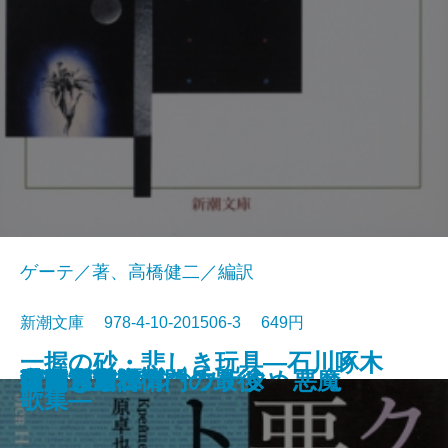
ゲーテ／著、高橋健二／編訳
新潮文庫 978-4-10-201506-3 649円
一握の砂・悲しき玩具―石川啄木
愛と死
絵のない絵本
田舎教師
変身
硝子戸の中
田園交響楽
倫敦塔・幻影の盾
光あるうち光の中を歩め
真理先生
ゲーテ格言集
クロイツェル・ソナタ 悪魔
行人
人間ぎらい
蒲団・重右衛門の最後
こころ
白鯨〔下〕
白鯨〔上〕
彼岸過迄
ぼく東綺譚
歌集―