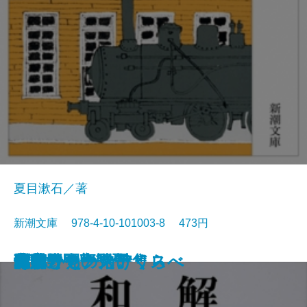
夏目漱石／著
新潮文庫 978-4-10-101003-8 473円
猟銃・闘牛
ヴェルレーヌ詩集
草枕
斜陽
高村光太郎詩集
歌行燈・高野聖
土
真実一路
老妓抄
坊っちゃん
和解
ヰタ・セクスアリス
出家とその弟子
にごりえ・たけくらべ
武蔵野
白痴
青年
雁
それから
門