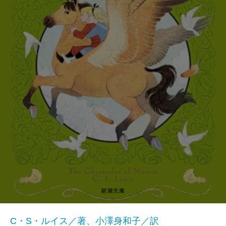
C・S・ルイス／著、小澤身和子／訳