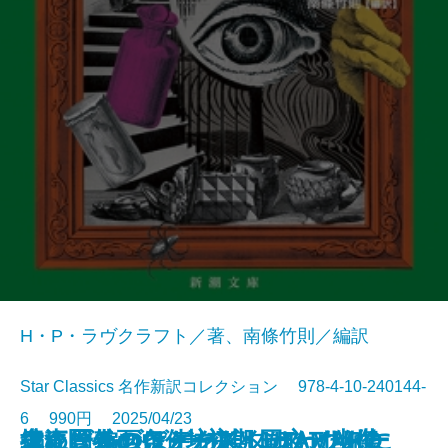
H・P・ラヴクラフト／著、南條竹則／編訳
Star Classics 名作新訳コレクション 978-4-10-240144-
6 990円 2025/04/23
鬼にきんつば─坊主と同心、幽世
大江戸春画ウォーズ UTAMARO
編めば編むほどわたしはわたしに
捜査圏外の条件─初期ミステリ傑
チャールズ・デクスター・ウォー