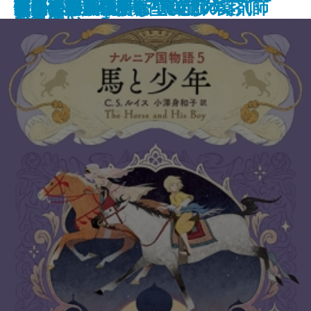
ナルニア国物語6 魔術師のおい
ゆるやかに生贄は
町内会死者蘇生事件
荒地の家族
夏日狂想
ナルニア国物語5 馬と少年
罪の水際
あやかしの仇討ち 幽世の薬剤師
街とその不確かな壁〔上〕
街とその不確かな壁〔下〕
天路の旅人〔上〕
天路の旅人〔下〕
怪物
田沼と蔦重
ヤクザの子
しらべ─
伝
なっていった
作集(三)─
ド事件