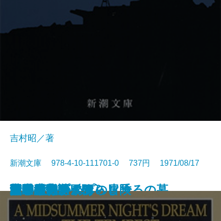
吉村昭／著
新潮文庫 978-4-10-111701-0 737円 1971/08/17
アメリカひじき・火垂るの墓
国盗り物語〔三〕
国盗り物語〔四〕
悪霊〔下〕
悪霊〔上〕
国盗り物語〔一〕
国盗り物語〔二〕
黒い画集
日常生活の冒険
戦艦武蔵
夏の夜の夢・あらし
青の時代
日本三文オペラ
青春の蹉跌
ボッコちゃん
点と線
城
眼の壁
船乗りクプクプの冒険
荒野のおおかみ