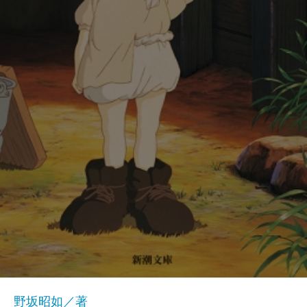
野坂昭如／著