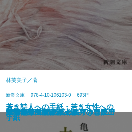
林芙美子／著
新潮文庫 978-4-10-106103-0 693円
若き詩人への手紙・若き女性への
人形の家
恐怖の谷
蟹工船・党生活者
マルテの手記
武蔵野夫人
緋色の研究
ツァラトストラかく語りき〔下〕
シャーロック・ホームズの帰還
サロメ・ウィンダミア卿夫人の扇
浮雲
大和古寺風物誌
シャーロック・ホームズの冒険
シャーロック・ホームズの思い出
ジェーン・エア〔上〕
ツァラトストラかく語りき〔上〕
武者小路実篤詩集
はつ恋
海潮音―上田敏訳詩集―
人間失格
手紙