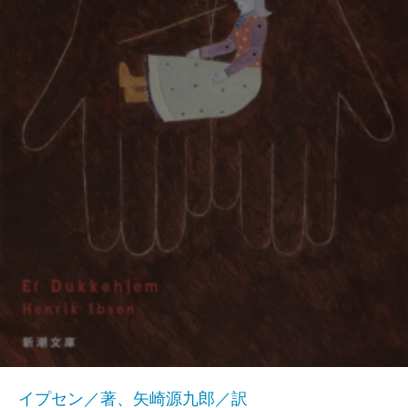
イプセン／著、矢崎源九郎／訳