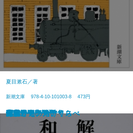
夏目漱石／著
新潮文庫 978-4-10-101003-8 473円
猟銃・闘牛
ヴェルレーヌ詩集
草枕
斜陽
高村光太郎詩集
歌行燈・高野聖
土
真実一路
老妓抄
坊っちゃん
和解
ヰタ・セクスアリス
出家とその弟子
にごりえ・たけくらべ
武蔵野
白痴
青年
雁
それから
門