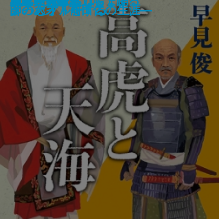
サヴァナの王国
母の待つ里
大家さんと僕 これから
檜垣澤家の炎上
あめりかむら
詩人なんて呼ばれて
滅私
高虎と天海
魂に秩序を
百年の孤独
天才少女は重力場で踊る
＃真相をお話しします
大家さんと僕
あしたのことば
い。9
義―
と美の巨人を読む―
師のバイトをする
ょっとブルー 2
グの天才・前田仁の生涯―