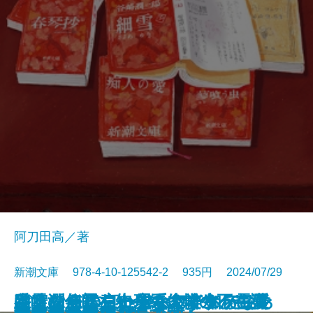
阿刀田高／著
新潮文庫 978-4-10-125542-2 935円 2024/07/29
さよならの言い方なんて知らな
采女の怨霊―小余綾俊輔の不在講
谷崎潤一郎を知っていますか―愛
幽霊を信じない理系大学生、霊媒
ぼくはイエローでホワイトで、ち
キリンを作った男―マーケティン