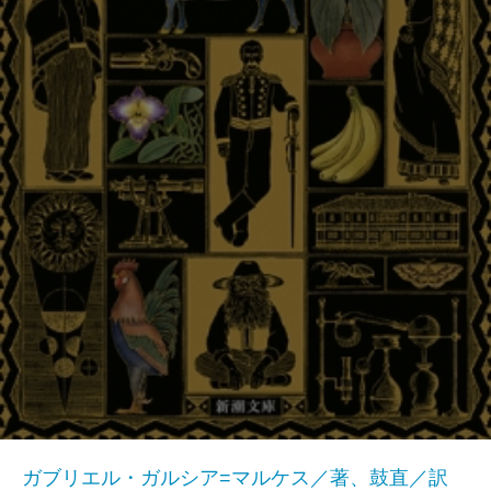
ガブリエル・ガルシア=マルケス／著、鼓直／訳