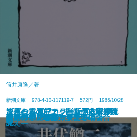
筒井康隆／著
新潮文庫 978-4-10-117119-7 572円 1986/10/28
ブラームス―カラー版作曲家の生
さざなみ軍記・ジョン万次郎漂流
漆黒の霧の中で―彫師伊之助捕物
霜の朝
ヨギ ガンジーの妖術
象工場のハッピーエンド
破獄
落日燃ゆ
カシスの舞い
美酒一代―鳥井信治郎伝―
どこかの事件
くたばれPTA
夜明けの辻
アシモフの雑学コレクション
侍
女の一生 一部・キクの場合
女の一生 二部・サチ子の場合
細川ガラシャ夫人〔上〕
細川ガラシャ夫人〔下〕
「雨の木」を聴く女たち
涯―
記
覚え―