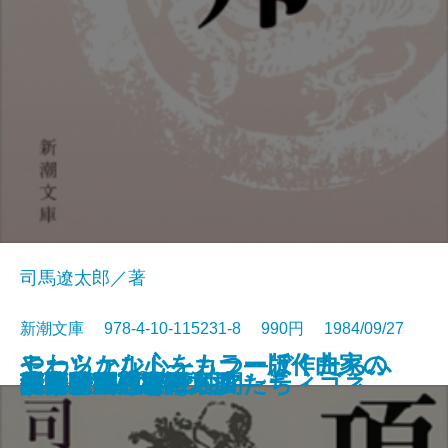
司馬遼太郎／著
新潮文庫 978-4-10-115231-8 990円 1984/09/27
モーツァルト―カラー版作曲家の
やわらかな心をもつ―ぼくたちふ
光る壁画
男の作法
エロチック街道
朝顔草紙
積木の箱〔上〕
積木の箱〔下〕
オイディプス王・アンティゴネ
項羽と劉邦〔上〕
項羽と劉邦〔中〕
項羽と劉邦〔下〕
孤剣 用心棒日月抄
私家版 日本語文法
ユタとふしぎな仲間たち
真田騒動―恩田木工―
同時代ゲーム
笑う月
遠い日の戦争
硫黄島に死す
生涯―
たりの運・鈍・根―