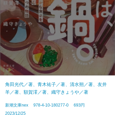
角田光代／著、青木祐子／著、清水朔／著、友井
羊／著、額賀澪／著、織守きょうや／著
新潮文庫nex 978-4-10-180277-0 693円
2023/12/25