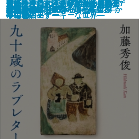
新潮文庫 978-4-10-104831-4 781円 2023/12/25
近親殺人―家族が家族を殺すとき
今夜は、鍋。―温かな食卓を囲む7
魔女推理―きっといつか、恋のよ
アルマジロの手―宇能鴻一郎傑作
室町は今日もハードボイルド―日
華のかけはし―東福門院徳川和子
広重ぶるう
母親病
冬の日誌／内面からの報告書
ナッシング・マン
婚活1000本ノック
九十歳のラブレター
阿修羅草紙
破天荒
生贄の門
奇譚蒐集録―鉄環の娘と来訪神―
だってバズりたいじゃないですか
大絵画展
地中の星―東京初の地下鉄走る―
聖者のかけら
―
つの物語―
うに思い出す―
短編集―
本中世のアナーキーな世界―
―