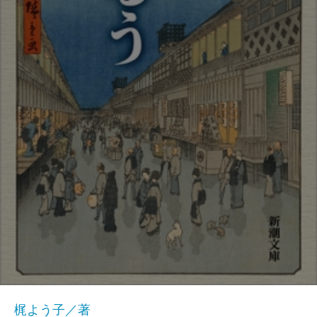
梶よう子／著