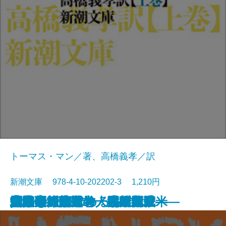
トーマス・マン／著、高橋義孝／訳
新潮文庫 978-4-10-202202-3 1,210円
貧しき人びと
未成年〔下〕
未成年〔上〕
壁
青梅雨
忘却の河
エミリーの求めるもの
魔の山〔下〕
雁の寺・越前竹人形
魔の山〔上〕
北回帰線
勝海舟―第五巻・江戸開城―
勝海舟―第六巻・明治新政―
勝海舟―第三巻・長州征伐―
勝海舟―第四巻・大政奉還―
他人の顔
河童・或阿呆の一生
勝海舟―第一巻・黒船渡来―
勝海舟―第二巻・咸臨丸渡米―
地獄変・偸盗