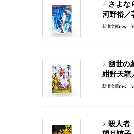
さよな
河野裕／
新潮文庫nex 978
幽世の
紺野天龍
新潮文庫nex 978
殺人者
望月諒子