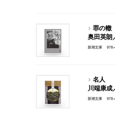
罪の轍
奥田英朗
新潮文庫 978-4-
名人
川端康成
新潮文庫 978-4-