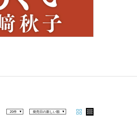
Nex
t
20件
発売日の新しい順