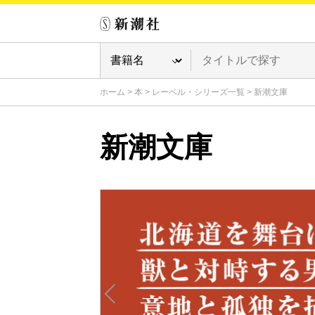
ホーム
>
本
>
レーベル・シリーズ一覧
>
新潮文庫
新潮文庫