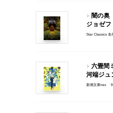
闇の奥
ジョゼフ
Star Classi
六畳間
河端ジュ
新潮文庫nex 978