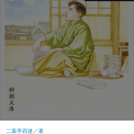
二葉亭四迷／著