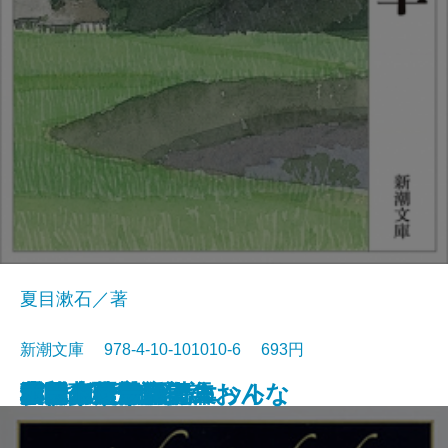
夏目漱石／著
新潮文庫 978-4-10-101010-6 693円
浮雲
卍(まんじ)
デミアン
車輪の下
道草
十五少年漂流記
小川未明童話集
ロミオとジュリエット
蓼喰う虫
虞美人草
ランボー詩集
愛する人達
津軽
猫と庄造と二人のおんな
田園の憂鬱
吉野葛・盲目物語
オセロー
ガリヴァ旅行記
ふらんす物語
ボードレール詩集