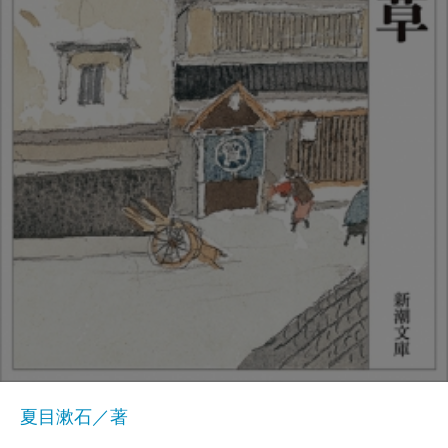
夏目漱石／著