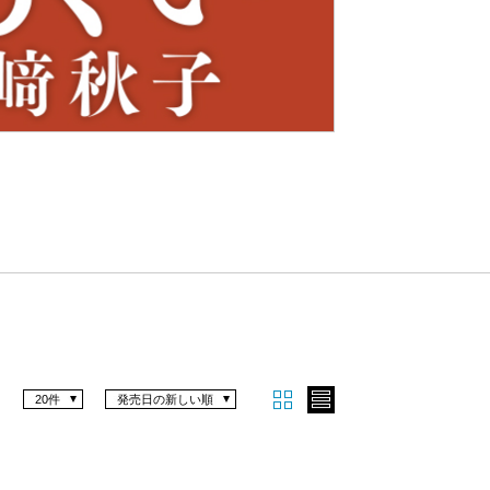
Nex
t
20件
発売日の新しい順