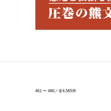
Pre
v
461 〜 480／全4,565件