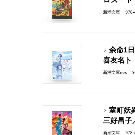
新潮文庫 978-4-
余命1
喜友名ト
新潮文庫nex 978
室町妖
三好昌子
新潮文庫 978-4-