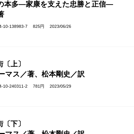
の本多―家康を支えた忠勝と正信―
著
10-138983-7 825円 2023/06/26
街〔上〕
ーマス／著、松本剛史／訳
10-240311-2 781円 2023/05/29
街〔下〕
ーマス／著、松本剛史／訳