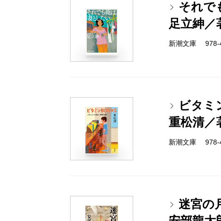
それで
足立紳／
新潮文庫 978-4-
ビタミ
重松清／
新潮文庫 978-4-
迷宮の
安部龍太