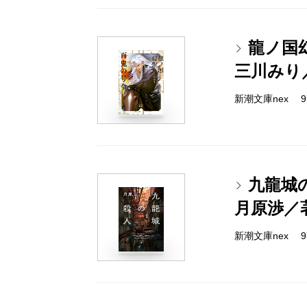
龍ノ国
三川みり
新潮文庫nex 978
九龍城
月原渉／
新潮文庫nex 978