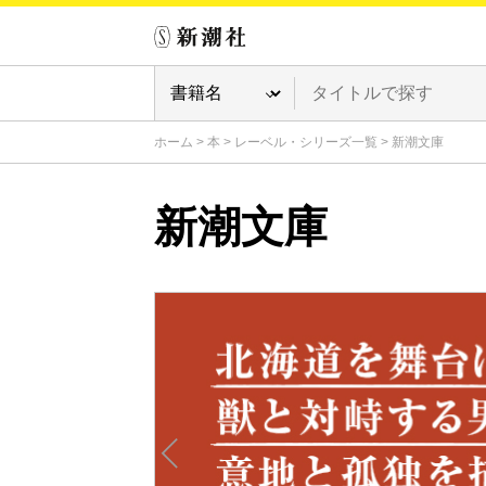
ホーム
>
本
>
レーベル・シリーズ一覧
>
新潮文庫
新潮文庫