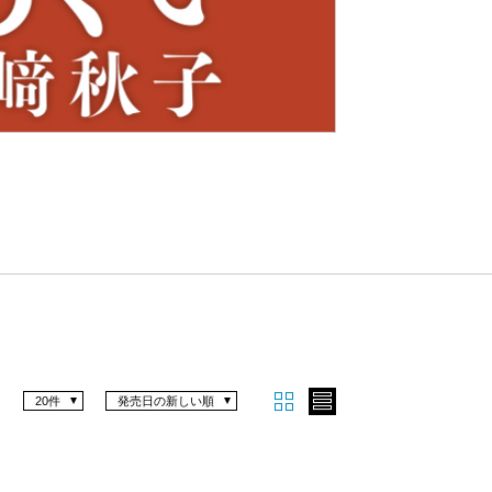
Nex
t
20件
発売日の新しい順