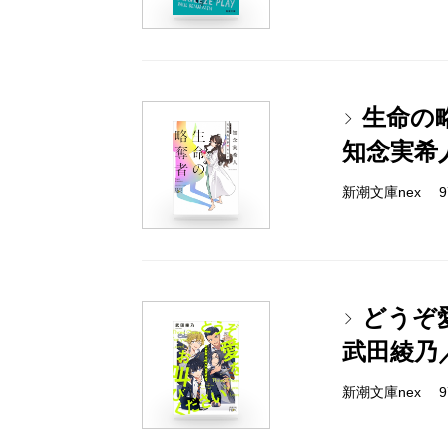
生命の
知念実希
新潮文庫nex 978
どうぞ
武田綾乃
新潮文庫nex 978