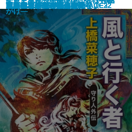
アウトサイダー―クトゥルー神話
ケーキ王子の名推理(スペシャリ
なぜ「星図」が開いていたか―初
恐竜まみれ―発掘現場は今日も命
ギャンブラーが多すぎる
金春屋ゴメス 芥子の花
ロシアよ、我が名を記憶せよ
いまは、空しか見えない
すべて忘れてしまうから
文豪ナビ 松本清張
芽吹長屋仕合せ帖 日照雨
風と行く者―守り人外伝―
君がいないと小説は書けない
下駄の上の卵
次の電車が来るまえに
金春屋ゴメス
チュベローズで待ってる AGE22
チュベローズで待ってる AGE32
昆虫学者はやめられない
石川啄木
傑作選―
テ)6
期ミステリ傑作集―
がけ―