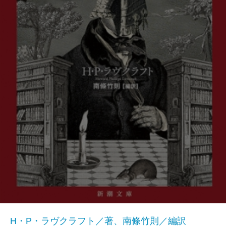
H・P・ラヴクラフト／著、南條竹則／編訳