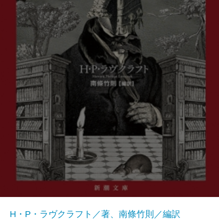
H・P・ラヴクラフト／著、南條竹則／編訳