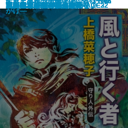
アウトサイダー―クトゥルー神話
ケーキ王子の名推理(スペシャリ
なぜ「星図」が開いていたか―初
恐竜まみれ―発掘現場は今日も命
ギャンブラーが多すぎる
金春屋ゴメス 芥子の花
ロシアよ、我が名を記憶せよ
いまは、空しか見えない
すべて忘れてしまうから
文豪ナビ 松本清張
芽吹長屋仕合せ帖 日照雨
風と行く者―守り人外伝―
君がいないと小説は書けない
下駄の上の卵
次の電車が来るまえに
金春屋ゴメス
チュベローズで待ってる AGE22
チュベローズで待ってる AGE32
昆虫学者はやめられない
石川啄木
傑作選―
テ)6
期ミステリ傑作集―
がけ―