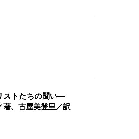
ナリストたちの闘い―
／著、古屋美登里／訳