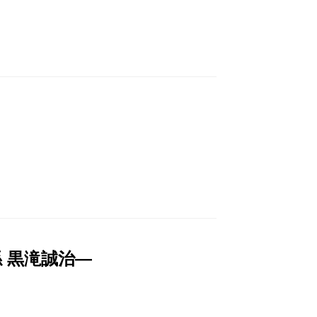
 黒滝誠治―