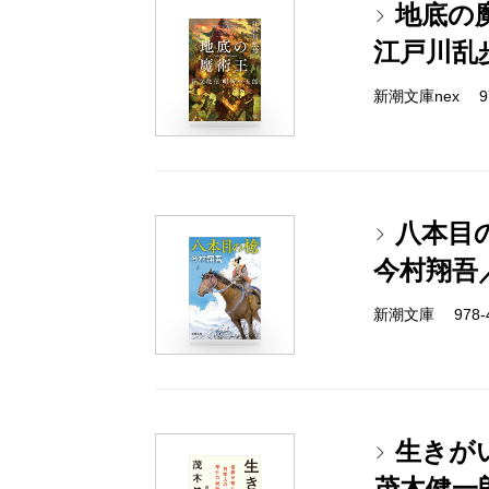
地底の
江戸川乱
新潮文庫nex 978
八本目
今村翔吾
新潮文庫 978-4-
生きが
茂木健一