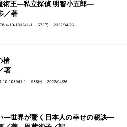
魔術王―私立探偵 明智小五郎―
歩／著
-4-10-180241-1 572円 2022/04/26
の槍
／著
10-103941-1 935円 2022/04/26
い―世界が驚く日本人の幸せの秘訣―
郎／著、恩蔵絢子／訳