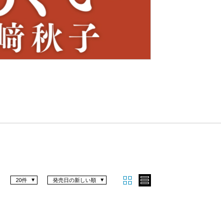
Nex
t
20件
発売日の新しい順