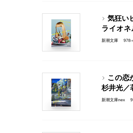
気狂い
ライオネ
新潮文庫 978-4-
この恋
杉井光／
新潮文庫nex 978