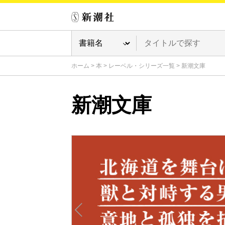
ホーム
>
本
>
レーベル・シリーズ一覧
>
新潮文庫
新潮文庫