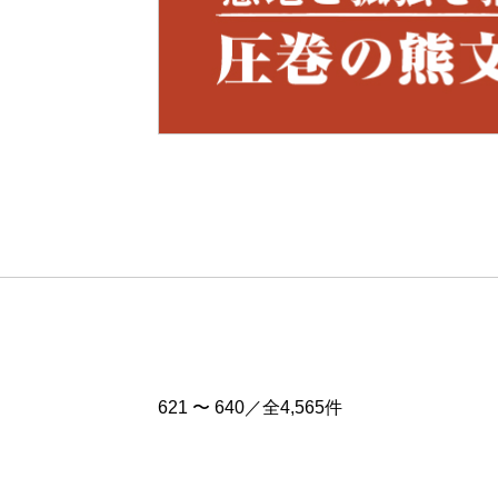
Pre
v
621 〜 640／全4,565件