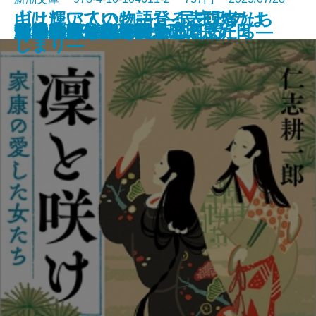
山は輝いていた―登る表現者たち
ギリシア人の物語1―民主政のは
サキの忘れ物
沙林 偽りの王国〔上〕
沙林 偽りの王国〔下〕
舞姫
キリング・ヒル
ウナギが故郷に帰るとき
金春屋ゴメス 因果の刀
夏の約束、水の聲
母影
凜と咲け―家康の愛した女たち―
芽吹長屋仕合せ帖 日日是好日
湖の女たち
脳はみんな病んでいる
ひとすじの光を辿れ
すべてはエマのために
幽世の薬剤師4
とわの庭
この気持ちもいつか忘れる
十三人の断章―
じまり―