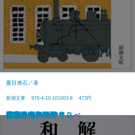
夏目漱石／著
新潮文庫 978-4-10-101003-8 473円
猟銃・闘牛
ヴェルレーヌ詩集
草枕
斜陽
高村光太郎詩集
歌行燈・高野聖
土
真実一路
老妓抄
坊っちゃん
和解
ヰタ・セクスアリス
出家とその弟子
にごりえ・たけくらべ
武蔵野
白痴
青年
雁
それから
門