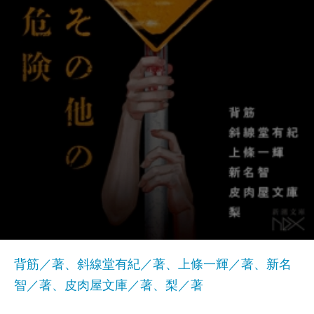
背筋／著、斜線堂有紀／著、上條一輝／著、新名
智／著、皮肉屋文庫／著、梨／著