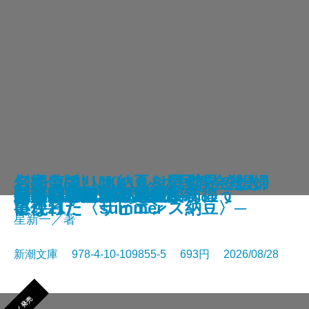
さよならの言い方なんて知らな
〈完全版〉JKハルは異世界で娼婦
幻のアフリカ納豆を追え！─そし
名探偵のいけにえ─人民教会殺人
幽冥の岸 十二国記
未知なるカダスを夢に求めて
龍ノ国幻想9 天恵の命
神と王1 亡国の書
人魚屋敷の殺人
悪徳もまた
善人たち
わたしが・棄てた・女
きまぐれカプセル
一夜─隠蔽捜査10─
夢ノ町本通り─文庫版─
フィレンツェに悪魔が彷徨う
その他の危険
人喰いパンダ殺人事件
色ざんげ
晴れでも雨でも昆虫学者
い。11
になった summer
て現れた〈サピエンス納豆〉─
事件─
星新一／著
新潮文庫 978-4-10-109855-5 693円 2026/08/28