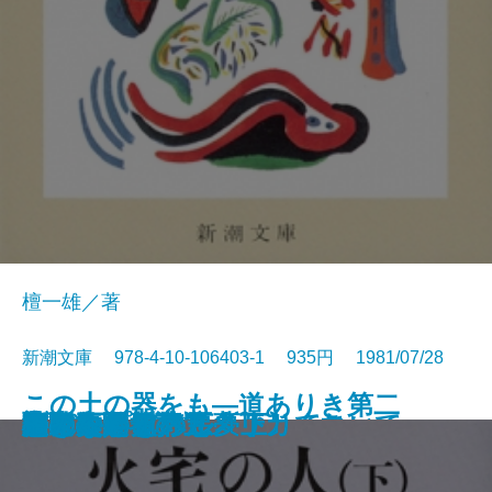
檀一雄／著
新潮文庫 978-4-10-106403-1 935円 1981/07/28
この土の器をも―道ありき第二
散歩のとき何か食べたくなって
沈黙
彦左衛門外記
エディプスの恋人
聖少女
ブンナよ、木からおりてこい
あんちゃん
お気に召すまま
火宅の人〔上〕
火宅の人〔下〕
だれかさんの悪夢
心に太陽を持て
悲しみの歌
扇野
若き数学者のアメリカ
ケインとアベル〔上〕
ケインとアベル〔下〕
海の史劇
橋のない川 五
部 結婚編―