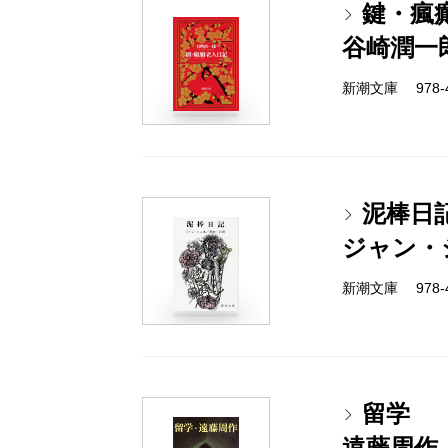
鍵・瘋
谷崎潤一
新潮文庫 978-4
泥棒日
ジャン・
新潮文庫 978-4
留学
遠藤周作