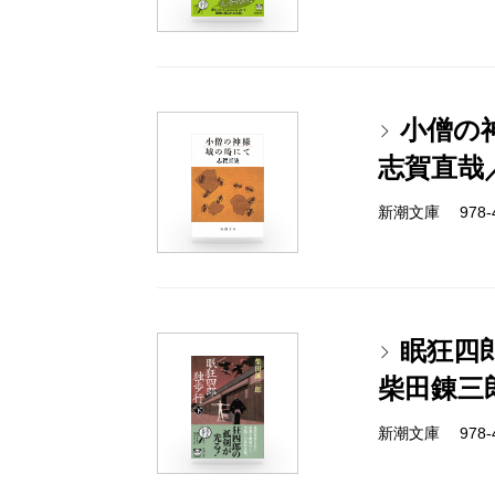
小僧の
志賀直哉
新潮文庫 978-4
眠狂四
柴田錬三
新潮文庫 978-4