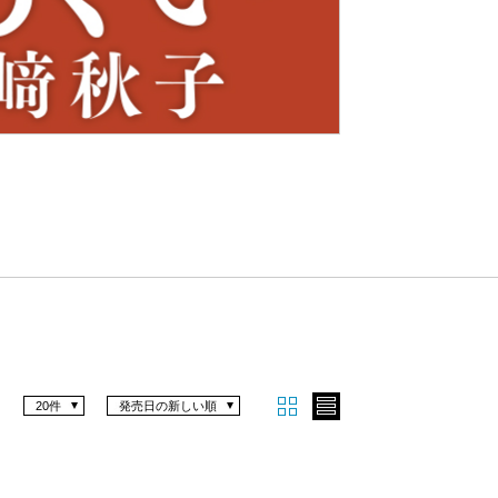
Nex
t
20件
発売日の新しい順