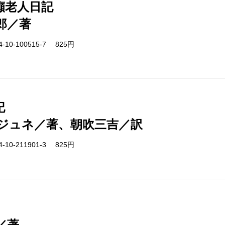
癲老人日記
郎／著
-10-100515-7 825円
記
ジュネ／著、朝吹三吉／訳
-10-211901-3 825円
／著