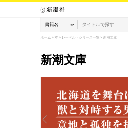
ホーム
>
本
>
レーベル・シリーズ一覧
>
新潮文庫
新潮文庫